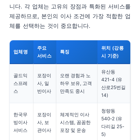
니다. 각 업체는 고유의 장점과 특화된 서비스를
제공하므로, 본인의 이사 조건에 가장 적합한 업
체를 선택하는 것이 중요합니다.
주요
위치 (강릉
업체명
특징
서비스
시 기준)
유산동
골드익
포장이
오랜 경험과 노
421-4 (유
스프레
사, 일
하우 보유, 고객
산로25번길
스
반이사
만족도 중시
14)
청량동
한국무
포장이
체계적인 이사
540-2 (유
빙이사
사, 보
시스템, 꼼꼼한
다리길 25-
서비스
관이사
포장 및 운송
5)