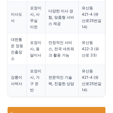
포장이
유산동
다양한 이사 경
이사도
사, 사
421-4 (유
험, 맞춤형 서비
사
무실
산로25번길
스 제공
이전
14)
대한통
포장이
안정적인 서비
유산동
운 정동
사, 용
스, 전국 네트워
422-3 (유
진출장
달이사
크 활용 가능
산로 33)
소
포장이
유산동
강릉이
사, 가
전문적인 기술
421-4 (유
사박사
구 운
력, 친절한 상담
산로25번길
반
14)
✓