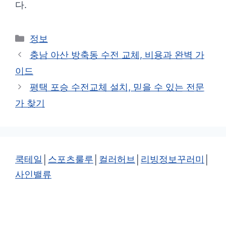
다.
카
정보
테
충남 아산 방축동 수전 교체, 비용과 완벽 가
고
이드
리
평택 포승 수전교체 설치, 믿을 수 있는 전문
가 찾기
쿡테일
│
스포츠룰루
│
컬러허브
│
리빙정보꾸러미
│
사인밸류