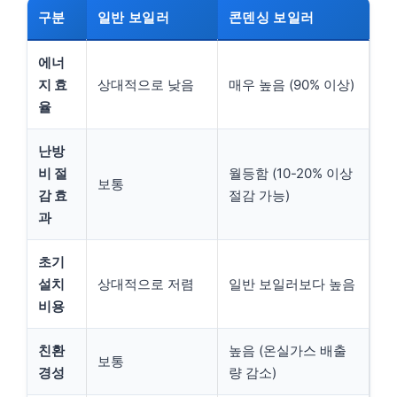
구분
일반 보일러
콘덴싱 보일러
에너
지 효
상대적으로 낮음
매우 높음 (90% 이상)
율
난방
비 절
월등함 (10-20% 이상
보통
감 효
절감 가능)
과
초기
설치
상대적으로 저렴
일반 보일러보다 높음
비용
친환
높음 (온실가스 배출
보통
경성
량 감소)