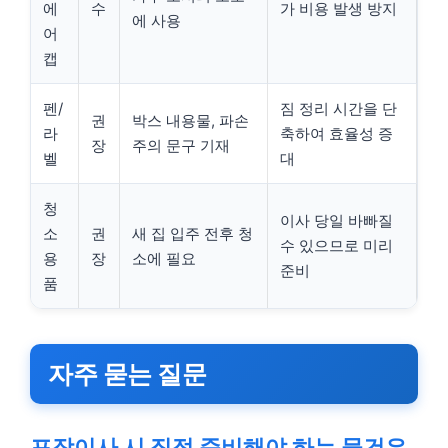
에
수
가 비용 발생 방지
에 사용
어
캡
펜/
짐 정리 시간을 단
권
박스 내용물, 파손
라
축하여 효율성 증
장
주의 문구 기재
벨
대
청
이사 당일 바빠질
소
권
새 집 입주 전후 청
수 있으므로 미리
용
장
소에 필요
준비
품
자주 묻는 질문
포장이사 시 직접 준비해야 하는 물건은