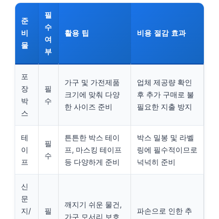
필
준
수
비
활용 팁
비용 절감 효과
여
물
부
포
가구 및 가전제품
업체 제공량 확인
장
필
크기에 맞춰 다양
후 추가 구매로 불
박
수
한 사이즈 준비
필요한 지출 방지
스
테
튼튼한 박스 테이
박스 밀봉 및 라벨
필
이
프, 마스킹 테이프
링에 필수적이므로
수
프
등 다양하게 준비
넉넉히 준비
신
문
깨지기 쉬운 물건,
지/
필
파손으로 인한 추
가구 모서리 보호