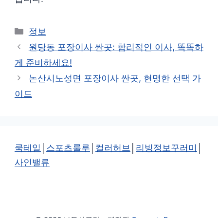
카
정보
테
원당동 포장이사 싼곳: 합리적인 이사, 똑똑하
고
게 준비하세요!
리
논산시노성면 포장이사 싼곳, 현명한 선택 가
이드
쿡테일
│
스포츠룰루
│
컬러허브
│
리빙정보꾸러미
│
사인밸류