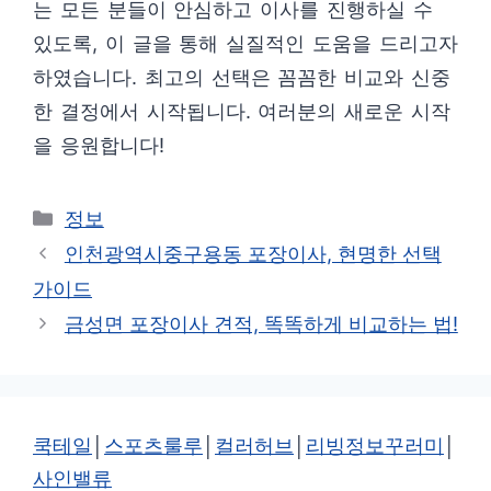
는 모든 분들이 안심하고 이사를 진행하실 수
있도록, 이 글을 통해 실질적인 도움을 드리고자
하였습니다. 최고의 선택은 꼼꼼한 비교와 신중
한 결정에서 시작됩니다. 여러분의 새로운 시작
을 응원합니다!
카
정보
테
인천광역시중구용동 포장이사, 현명한 선택
고
가이드
리
금성면 포장이사 견적, 똑똑하게 비교하는 법!
쿡테일
│
스포츠룰루
│
컬러허브
│
리빙정보꾸러미
│
사인밸류