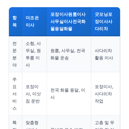
포장이사원룸이사
굿모닝포
항
더조은
사무실이사전국화
장이사사
목
이사
물용달화물
다리차
전
소형, 사
문
무실, 원
원룸, 사무실, 전국
사다리차
분
투룸 이
화물 운송
활용 이사
야
사
주
요
포장이
포장이사,
전국 화물 용달, 이
서
사, 이삿
사다리차
사
비
짐 운반
작업
스
특
맞춤형
고층 및 무