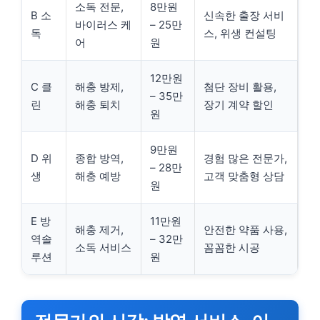
소독 전문,
8만원
B 소
신속한 출장 서비
바이러스 케
– 25만
독
스, 위생 컨설팅
어
원
12만원
C 클
해충 방제,
첨단 장비 활용,
– 35만
린
해충 퇴치
장기 계약 할인
원
9만원
D 위
종합 방역,
경험 많은 전문가,
– 28만
생
해충 예방
고객 맞춤형 상담
원
E 방
11만원
해충 제거,
안전한 약품 사용,
역솔
– 32만
소독 서비스
꼼꼼한 시공
루션
원