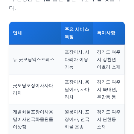
다.
주요 서비스
업체
특이사항
특징
포장이사, 사
경기도 여주
뉴 굿모닝익스프레스
다리차 이용
시 강천면
가능
이호리 소재
포장이사, 용
경기도 여주
굿모닝포장이사사다
달이사, 사다
시 북내면,
리차
리차
우만동 등
개별화물포장이사용
원룸이사, 포
경기도 여주
달이사전국화물원룸
장이사, 전국
시 단현동
이삿짐
화물 운송
소재