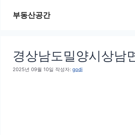
컨
부동산공간
텐
츠
로
건
경상남도밀양시상남면
너
뛰
2025년 09월 10일
작성자:
godi
기