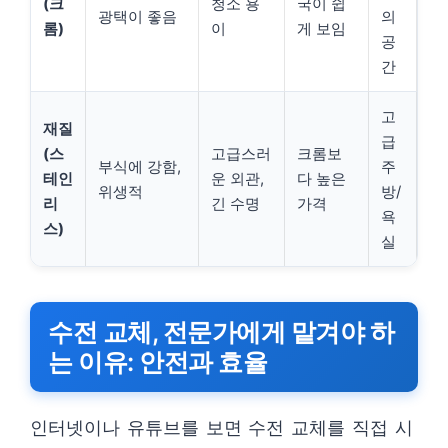
(크
청소 용
국이 쉽
광택이 좋음
의
롬)
이
게 보임
공
간
고
재질
급
(스
고급스러
크롬보
부식에 강함,
주
테인
운 외관,
다 높은
위생적
방/
리
긴 수명
가격
욕
스)
실
수전 교체, 전문가에게 맡겨야 하
는 이유: 안전과 효율
인터넷이나 유튜브를 보면 수전 교체를 직접 시