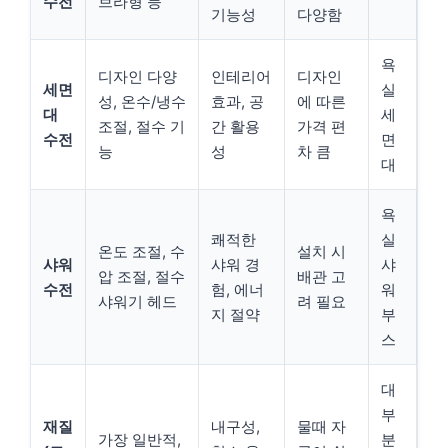
수전
브라형 등
기능성
다양함
욕
디자인 다양
인테리어
디자인
세면
실
성, 온수/냉수
효과, 공
에 따른
대
세
조절, 절수 기
간 활용
가격 편
수전
면
능
성
차 큼
대
욕
쾌적한
실
온도 조절, 수
설치 시
샤워
샤워 경
샤
압 조절, 절수
배관 고
수전
험, 에너
워
샤워기 헤드
려 필요
지 절약
부
스
대
부
재질
내구성,
물때 자
가장 일반적,
분