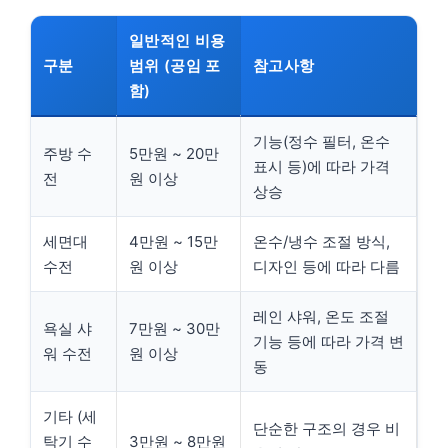
일반적인 비용
구분
범위 (공임 포
참고사항
함)
기능(정수 필터, 온수
주방 수
5만원 ~ 20만
표시 등)에 따라 가격
전
원 이상
상승
세면대
4만원 ~ 15만
온수/냉수 조절 방식,
수전
원 이상
디자인 등에 따라 다름
레인 샤워, 온도 조절
욕실 샤
7만원 ~ 30만
기능 등에 따라 가격 변
워 수전
원 이상
동
기타 (세
단순한 구조의 경우 비
탁기 수
3만원 ~ 8만원