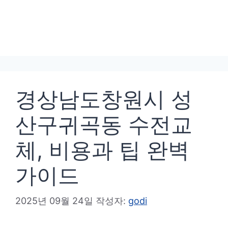
경상남도창원시 성
산구귀곡동 수전교
체, 비용과 팁 완벽
가이드
2025년 09월 24일
작성자:
godi