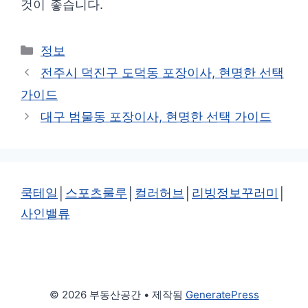
것이 좋습니다.
카
정보
테
전주시 덕진구 도덕동 포장이사, 현명한 선택
고
가이드
리
대구 범물동 포장이사, 현명한 선택 가이드
쿡테일
│
스포츠룰루
│
컬러허브
│
리빙정보꾸러미
│
사인밸류
© 2026 부동산공간
• 제작됨
GeneratePress