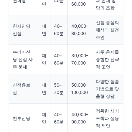
천화당
40분
과 현대 상
면
60,000
담의 조합
신점 중심의
천지인당
대
40–
40,000–
해석과 실전
신점
면
60분
80,000
조언
수리아신
사주·운세를
대
40–
30,000–
당 신점 사
종합한 전략
면
60분
70,000
주 운세
적 조언
다양한 점술
신점윤보
대
50–
50,000–
기법으로 맞
살
면
70분
100,000
춤형 상담
정확한 시기
대
40–
40,000–
천후신당
포착과 실용
면
60분
90,000
적 제안