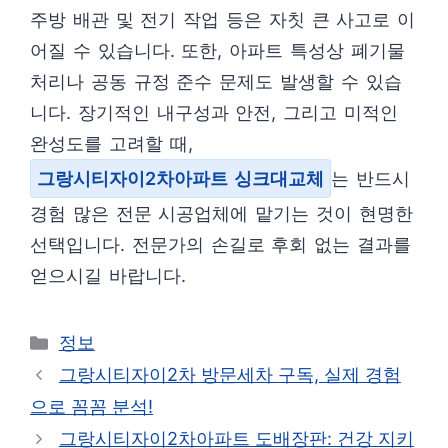
주방 배관 및 전기 작업 등은 자칫 큰 사고로 이
어질 수 있습니다. 또한, 아파트 특성상 폐기물
처리나 공동 규정 준수 문제도 발생할 수 있습
니다. 장기적인 내구성과 안전, 그리고 미적인
완성도를 고려할 때,
그랑시티자이2차아파트 싱크대교체
는 반드시
경험 많은 전문 시공업체에 맡기는 것이 현명한
선택입니다. 전문가의 손길로 후회 없는 결과를
얻으시길 바랍니다.
카
정보
테
그랑시티자이2차 방문세차 구독, 실제 경험
고
으로 꼼꼼 분석!
리
그랑시티자이2차아파트 도배장판: 건강 지키