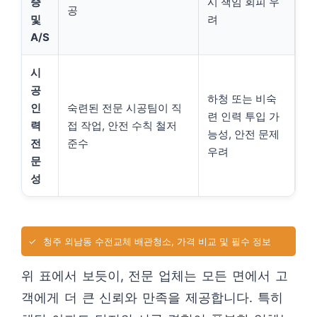
증
시 책임 회피 우
공
및
려
A/S
시
공
하청 또는 비숙
인
숙련된 전문 시공팀이 직
련 인력 투입 가
력
접 작업, 안전 수칙 철저
능성, 안전 문제
전
준수
우려
문
성
✓
청주 외남동 수전교체 배관청소, 가격 비교 및 필수 정보
위 표에서 보듯이, 전문 업체는 모든 면에서 고
객에게 더 큰 신뢰와 만족을 제공합니다. 특히