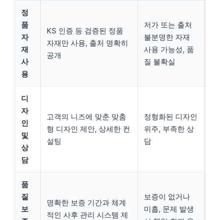
정
품
저가 또는 출처
KS 인증 등 검증된 정품
자
불분명한 자재
자재만 사용, 출처 명확히
재
사용 가능성, 품
공개
사
질 불확실
용
디
자
고객의 니즈에 맞춘 맞춤
정형화된 디자인
인
형 디자인 제안, 상세한 컨
위주, 부족한 상
및
설팅
담
상
담
품
질
보증이 없거나
명확한 보증 기간과 체계
보
미흡, 문제 발생
적인 사후 관리 시스템 제