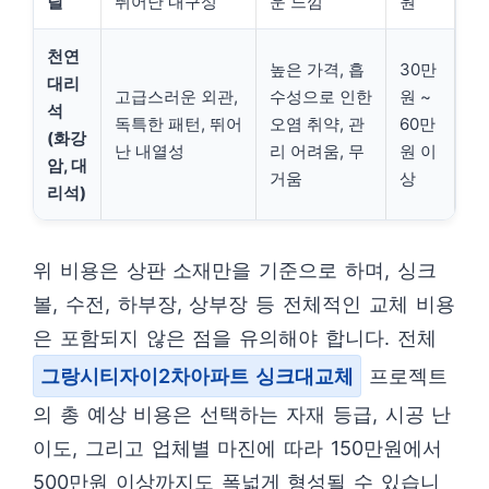
틸
뛰어난 내구성
운 느낌
원
천연
높은 가격, 흡
30만
대리
고급스러운 외관,
수성으로 인한
원 ~
석
독특한 패턴, 뛰어
오염 취약, 관
60만
(화강
난 내열성
리 어려움, 무
원 이
암, 대
거움
상
리석)
위 비용은 상판 소재만을 기준으로 하며, 싱크
볼, 수전, 하부장, 상부장 등 전체적인 교체 비용
은 포함되지 않은 점을 유의해야 합니다. 전체
그랑시티자이2차아파트 싱크대교체
프로젝트
의 총 예상 비용은 선택하는 자재 등급, 시공 난
이도, 그리고 업체별 마진에 따라 150만원에서
500만원 이상까지도 폭넓게 형성될 수 있습니