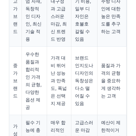
고
엄 자재,
내구성
기 비용,
주방 디자
가
독창적
과 고급
일부 디
인에 대한
브
인 디자
스러운
자인은
높은 만족
랜
인, 최신
마감, 최
호불호
도를 추구
드
기술 적
신 트렌
갈릴 수
하는 고객
용
드 반영
있음
우수한
가격 대
브랜드
품질과
중
비 뛰어
인지도나
품질과 가
합리적
가
난 성능
디자인의
격의 균형
인 가격
브
과 만족
독창성은
을 중요하
의 균형,
랜
도, 폭넓
다소 떨
게 생각하
다양한
드
은 선택
어질 수
는 고객
옵션 제
지 제공
있음
공
필수 기
매우 합
고급스러
예산이 제
가
능에 충
리적인
운 마감
한적이거
성