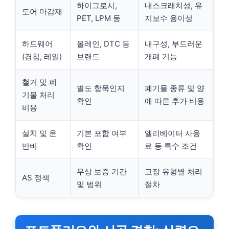
하이그로시,
내스크래치성, 유
도어 마감재
PET, LPM 등
지보수 용이성
하드웨어
볼레인, DTC 등
내구성, 부드러운
(경첩, 레일)
브랜드
개폐 기능
철거 및 폐
별도 항목인지
폐기물 종류 및 양
기물 처리
확인
에 따른 추가 비용
비용
설치 및 운
기본 포함 여부
엘리베이터 사용
반비
확인
료 등 특수 조건
무상 보증 기간
고장 유형별 처리
AS 정책
및 범위
절차