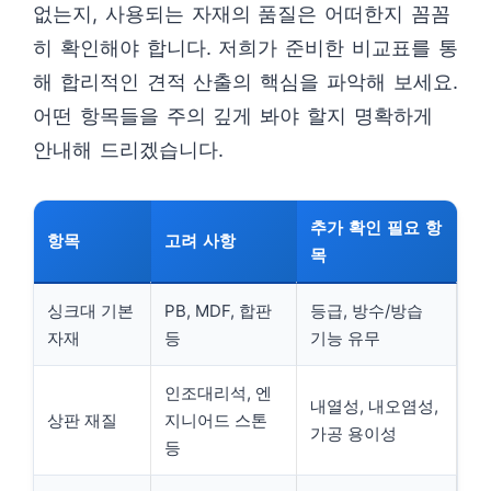
없는지, 사용되는 자재의 품질은 어떠한지 꼼꼼
히 확인해야 합니다. 저희가 준비한 비교표를 통
해 합리적인 견적 산출의 핵심을 파악해 보세요.
어떤 항목들을 주의 깊게 봐야 할지 명확하게
안내해 드리겠습니다.
추가 확인 필요 항
항목
고려 사항
목
싱크대 기본
PB, MDF, 합판
등급, 방수/방습
자재
등
기능 유무
인조대리석, 엔
내열성, 내오염성,
상판 재질
지니어드 스톤
가공 용이성
등