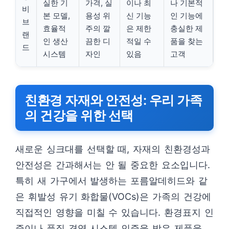
실한 기
가격, 실
이나 최
나 기본적
비
본 모델,
용성 위
신 기능
인 기능에
브
효율적
주의 깔
은 제한
충실한 제
랜
인 생산
끔한 디
적일 수
품을 찾는
드
시스템
자인
있음
고객
친환경 자재와 안전성: 우리 가족
의 건강을 위한 선택
새로운 싱크대를 선택할 때, 자재의 친환경성과
안전성은 간과해서는 안 될 중요한 요소입니다.
특히 새 가구에서 발생하는 포름알데히드와 같
은 휘발성 유기 화합물(VOCs)은 가족의 건강에
직접적인 영향을 미칠 수 있습니다. 환경표지 인
증이나 품질 경영 시스템 인증을 받은 제품을