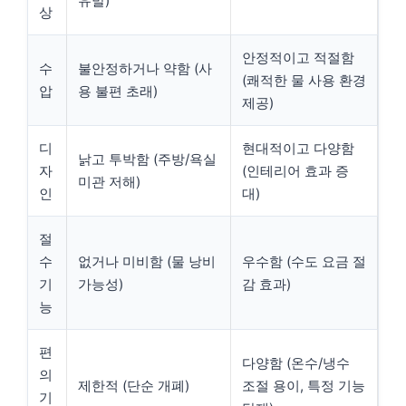
유발)
상
안정적이고 적절함
수
불안정하거나 약함 (사
(쾌적한 물 사용 환경
압
용 불편 초래)
제공)
디
현대적이고 다양함
낡고 투박함 (주방/욕실
자
(인테리어 효과 증
미관 저해)
인
대)
절
수
없거나 미비함 (물 낭비
우수함 (수도 요금 절
기
가능성)
감 효과)
능
편
다양함 (온수/냉수
의
제한적 (단순 개폐)
조절 용이, 특정 기능
기