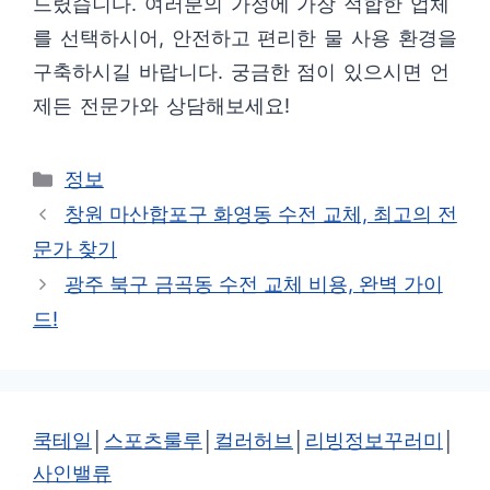
드렸습니다. 여러분의 가정에 가장 적합한 업체
를 선택하시어, 안전하고 편리한 물 사용 환경을
구축하시길 바랍니다. 궁금한 점이 있으시면 언
제든 전문가와 상담해보세요!
카
정보
테
창원 마산합포구 화영동 수전 교체, 최고의 전
고
문가 찾기
리
광주 북구 금곡동 수전 교체 비용, 완벽 가이
드!
쿡테일
│
스포츠룰루
│
컬러허브
│
리빙정보꾸러미
│
사인밸류