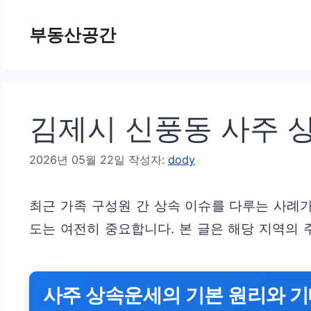
컨
부동산공간
텐
츠
로
건
김제시 신풍동 사주 
너
뛰
2026년 05월 22일
작성자:
dody
기
최근 가족 구성원 간 상속 이슈를 다루는 사례
도는 여전히 중요합니다. 본 글은 해당 지역의
사주 상속운세의 기본 원리와 기