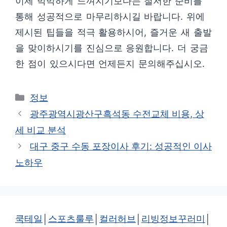
이제 막막하게 느껴지기보다는 철저한 준비를
통해 성공적으로 마무리하시길 바랍니다. 위에
제시된 팁들을 적극 활용하시어, 즐거운 새 출발
을 맞이하시기를 진심으로 응원합니다. 더 궁금
한 점이 있으시다면 언제든지 문의해주십시오.
카
정보
테
광주광역시광산구흑석동 수전교체 비용, 상
고
세 비교 분석
리
대구 중구 수동 포장이사 후기: 성공적인 이사
노하우
쿡테일
│
스포츠룰루
│
컬러허브
│
리빙정보꾸러미
│