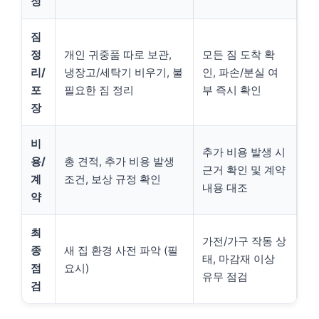
정
짐
정
개인 귀중품 따로 보관,
모든 짐 도착 확
리/
냉장고/세탁기 비우기, 불
인, 파손/분실 여
포
필요한 짐 정리
부 즉시 확인
장
비
추가 비용 발생 시
용/
총 견적, 추가 비용 발생
근거 확인 및 계약
계
조건, 보상 규정 확인
내용 대조
약
최
가전/가구 작동 상
종
새 집 환경 사전 파악 (필
태, 마감재 이상
점
요시)
유무 점검
검