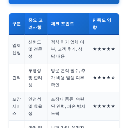
중요 고
만족도 영
구분
체크 포인트
려사항
향
신뢰도
정식 허가 업체 여
업체
및 전문
부, 고객 후기, 상
★★★★★
선정
성
담 내용
투명성
방문 견적 필수, 추
견적
및 합리
가 비용 발생 여부
★★★★☆
성
확인
포장
안전성
포장재 종류, 숙련
서비
및 효율
된 인력, 파손 방지
★★★★★
스
성
노력
안전 및
보험 가입, 운전자