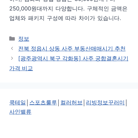
250,000원대까지 다양합니다. 구체적인 금액은
업체와 패키지 구성에 따라 차이가 있습니다.
카
정보
테
전북 정읍시 상동 사주 부동산매매시기 추천
고
[광주광역시 북구 각화동] 사주 궁합결혼시기
리
가격 비교
쿡테일
│
스포츠룰루
│
컬러허브
│
리빙정보꾸러미
│
사인밸류