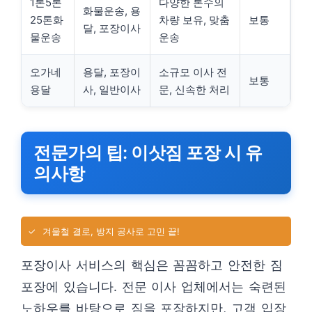
1톤5톤
다양한 톤수의
화물운송, 용
25톤화
차량 보유, 맞춤
보통
달, 포장이사
물운송
운송
오가네
용달, 포장이
소규모 이사 전
보통
용달
사, 일반이사
문, 신속한 처리
전문가의 팁: 이삿짐 포장 시 유
의사항
✓
겨울철 결로, 방지 공사로 고민 끝!
포장이사 서비스의 핵심은 꼼꼼하고 안전한 짐
포장에 있습니다. 전문 이사 업체에서는 숙련된
노하우를 바탕으로 짐을 포장하지만, 고객 입장