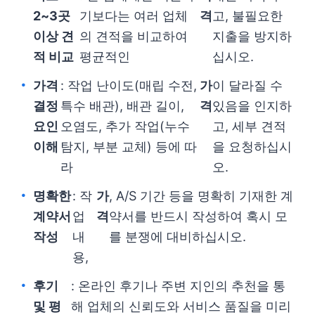
2~3곳
기보다는 여러 업체
격
고, 불필요한
이상 견
의 견적을 비교하여
지출을 방지하
적 비교
평균적인
십시오.
가격
: 작업 난이도(매립 수전,
가
이 달라질 수
결정
특수 배관), 배관 길이,
격
있음을 인지하
요인
오염도, 추가 작업(누수
고, 세부 견적
이해
탐지, 부분 교체) 등에 따
을 요청하십시
라
오.
명확한
: 작
가
, A/S 기간 등을 명확히 기재한 계
계약서
업
격
약서를 반드시 작성하여 혹시 모
작성
내
를 분쟁에 대비하십시오.
용,
후기
: 온라인 후기나 주변 지인의 추천을 통
및 평
해 업체의 신뢰도와 서비스 품질을 미리