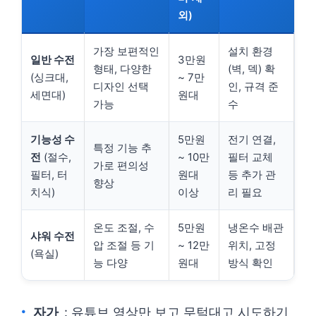
외)
가장 보편적인
설치 환경
일반 수전
3만원
형태, 다양한
(벽, 덱) 확
(싱크대,
~ 7만
디자인 선택
인, 규격 준
세면대)
원대
가능
수
기능성 수
5만원
전기 연결,
특정 기능 추
전
(절수,
~ 10만
필터 교체
가로 편의성
필터, 터
원대
등 추가 관
향상
치식)
이상
리 필요
온도 조절, 수
5만원
냉온수 배관
샤워 수전
압 조절 등 기
~ 12만
위치, 고정
(욕실)
능 다양
원대
방식 확인
자가
: 유튜브 영상만 보고 무턱대고 시도하기