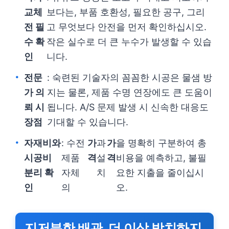
교체
보다는, 부품 호환성, 필요한 공구, 그리
전 필
고 무엇보다 안전을 먼저 확인하십시오.
수 확
작은 실수로 더 큰 누수가 발생할 수 있습
인
니다.
전문
: 숙련된 기술자의 꼼꼼한 시공은 물샘 방
가 의
지는 물론, 제품 수명 연장에도 큰 도움이
뢰 시
됩니다. A/S 문제 발생 시 신속한 대응도
장점
기대할 수 있습니다.
자재비와
: 수전
가
과
가
을 명확히 구분하여 총
시공비
제품
격
설
격
비용을 예측하고, 불필
분리 확
자체
치
요한 지출을 줄이십시
인
의
오.
지저분한 배관, 더 이상 방치하지