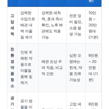
본)
강력한
강력한 세척
10만
고
전문 장
수압으로
력, 효과 즉시
원 ~
압
비 필요,
배관 내
확인, 노후 배
30만
세
소음 발
벽 이물
관에도 적용
원대
척
생 가능
질 제거
가능
(기본)
친
인체 무
환
심한 오
8만원
해한 약
경
배관 손상 우
염에는
~ 20
품으로
약
려 적음, 비교
한계, 약
만원
이물질
품
적 간편
품 잔류
대 (기
용해 및
청
가능성
본)
제거
소
공
공기 방
기
고압 세
8만원
울을 이