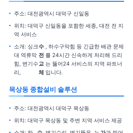
주소: 대전광역시 대덕구 신일동
위치: 대덕구 신일동을 포함한 세종, 대전 전 지
역 서비스
소개: 싱크
수
, 하수구막힘 등 긴급한 배관 문제
대 역류막
전
를 24시간 신속하게 처리해 드리
힘, 변기수
교
는 뚫어24 서비스의 지역 파트너
리,
체
입니다.
목상동 종합설비 솔루션
주소: 대전광역시 대덕구 목상동
위치: 대덕구 목상동 및 주변 지역 서비스 제공
소개: 하
수
, 변기수리, 변기뚫음, 누
가
과 뛰어