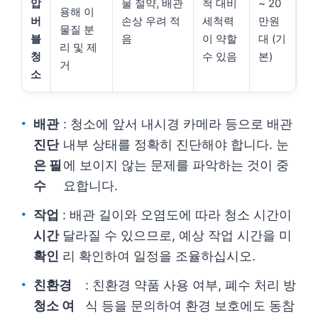
압
물 절약, 배관
척 대비
~ 20
용해 이
버
손상 우려 적
세척력
만원
물질 분
블
음
이 약할
대 (기
리 및 제
청
수 있음
본)
거
소
배관
: 청소에 앞서 내시경 카메라 등으로 배관
진단
내부 상태를 정확히 진단해야 합니다. 눈
은 필
에 보이지 않는 문제를 파악하는 것이 중
수
요합니다.
작업
: 배관 길이와 오염도에 따라 청소 시간이
시간
달라질 수 있으므로, 예상 작업 시간을 미
확인
리 확인하여 일정을 조율하십시오.
친환경
: 친환경 약품 사용 여부, 폐수 처리 방
청소 여
식 등을 문의하여 환경 보호에도 동참