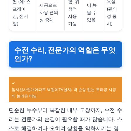
전 (예: 스
함, 위
욕실
제공으로
이 높
프레이
생적
(편의
사용 편의
을 수
건, 센서
사용
성 중
성 증대
있음
형)
가능
시)
수전 수리, 전문가의 역할은 무엇
인가?
✓
암사선사현대아파트 벽걸이TV설치: 벽 손상 없는 무타공 시공
의 놀라운 비밀
단순한 누수부터 복잡한 내부 고장까지, 수전 수
리는 전문가의 손길이 필요할 때가 많습니다. 스
스로 해결하려다 오히려 상황을 악화시키는 경