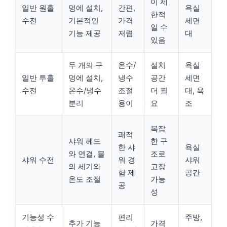
이 제
일반 원홀
멍에 설치,
간편,
욕실
한적
수전
기본적인
가격
세면
일 수
기능 제공
저렴
대
있음
두 개의 구
온수/
설치
욕실
일반 투홀
멍에 설치,
냉수
공간
세면
수전
온수/냉수
조절
더 필
대, 욕
분리
용이
요
조
복잡
쾌적
샤워 헤드
한 구
한 샤
욕실
와 연결, 물
조로
샤워 수전
워 경
샤워
의 세기와
고장
험 제
공간
온도 조절
가능
공
성
기능성 수
편리
주방,
추가 기능
가격