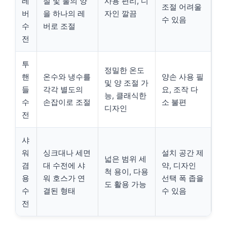
레
절 및 물의 양
사용 편리, 디
조절 어려울
버
을 하나의 레
자인 깔끔
수 있음
수
버로 조절
전
투
정밀한 온도
핸
온수와 냉수를
양손 사용 필
및 양 조절 가
들
각각 별도의
요, 조작 다
능, 클래식한
수
손잡이로 조절
소 불편
디자인
전
샤
워
싱크대나 세면
설치 공간 제
넓은 범위 세
겸
대 수전에 샤
약, 디자인
척 용이, 다용
용
워 호스가 연
선택 폭 좁을
도 활용 가능
수
결된 형태
수 있음
전