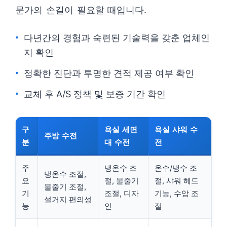
문가의 손길이 필요할 때입니다.
다년간의 경험과 숙련된 기술력을 갖춘 업체인
지 확인
정확한 진단과 투명한 견적 제공 여부 확인
교체 후 A/S 정책 및 보증 기간 확인
구
욕실 세면
욕실 샤워 수
주방 수전
분
대 수전
전
주
냉온수 조
온수/냉수 조
냉온수 조절,
요
절, 물줄기
절, 샤워 헤드
물줄기 조절,
기
조절, 디자
기능, 수압 조
설거지 편의성
능
인
절