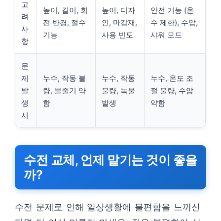
고
높이, 길이, 회
높이, 디자
안전 기능 (온
려
전 반경, 절수
인, 마감재,
수 제한), 수압,
사
기능
사용 빈도
샤워 모드
항
문
제
누수, 작동 불
누수, 작동
누수, 온도 조
발
량, 물줄기 약
불량, 녹물
절 불량, 수압
생
함
발생
약함
시
수전 교체, 언제 맡기는 것이 좋을
까?
수전 문제로 인해 일상생활에 불편함을 느끼신