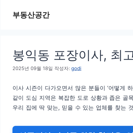
컨
부동산공간
텐
츠
로
건
봉익동 포장이사, 최고
너
뛰
2025년 09월 18일
작성자:
godi
기
이사 시즌이 다가오면서 많은 분들이 ‘어떻게 
같이 도심 지역은 복잡한 도로 상황과 좁은 골
우리 집에 딱 맞는, 믿을 수 있는 업체를 찾는