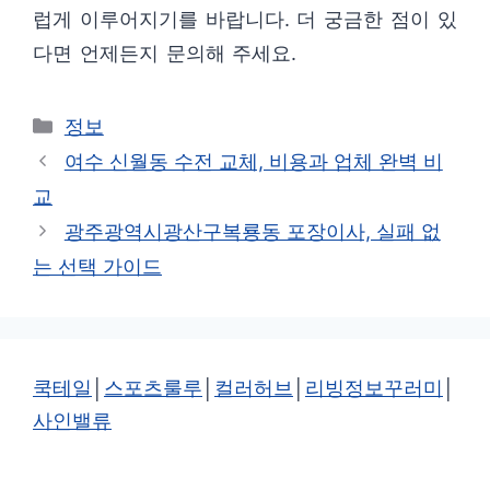
럽게 이루어지기를 바랍니다. 더 궁금한 점이 있
다면 언제든지 문의해 주세요.
카
정보
테
여수 신월동 수전 교체, 비용과 업체 완벽 비
고
교
리
광주광역시광산구복룡동 포장이사, 실패 없
는 선택 가이드
쿡테일
│
스포츠룰루
│
컬러허브
│
리빙정보꾸러미
│
사인밸류