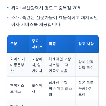
위치: 부산광역시 영도구 중복길 205
소개: 숙련된 전문가들이 효율적이고 체계적인
이사 서비스를 제공합니다.
주요
구분
특징
참고 사항
서비스
와이지 개
포장이
체계적인 포장
상세 견적
미통운부
사, 일
시스템, 고객
상담 필수
산
반이사
만족도 높음
섬세한 손길,
작은 짐도
행복익스
포장이
파손 위험 최소
꼼꼼하게
프레스
사
화
포장