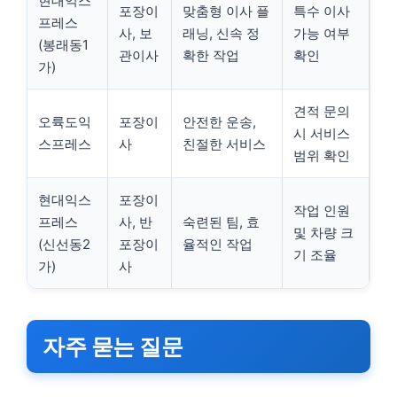
현대익스
포장이
맞춤형 이사 플
특수 이사
프레스
사, 보
래닝, 신속 정
가능 여부
(봉래동1
관이사
확한 작업
확인
가)
견적 문의
오륙도익
포장이
안전한 운송,
시 서비스
스프레스
사
친절한 서비스
범위 확인
현대익스
포장이
작업 인원
프레스
사, 반
숙련된 팀, 효
및 차량 크
(신선동2
포장이
율적인 작업
기 조율
가)
사
자주 묻는 질문