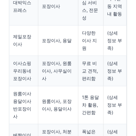
대박익스
심 서비
포장이사
동 지역
프레스
스, 전문
내 활동
성
다양한
(상세
제일포장
포장이사, 용달
이사 지
정보 부
이사
원
족)
이사쇼핑
포장이사, 원룸
무료 비
(상세
우리동네
이사, 사무실이
교 견적,
정보 부
포장이사
사
편리함
족)
원룸이사
1톤 용달
(상세
용달이사
원룸이사, 포장
차 활용,
정보 부
반포장이
이사, 용달이사
간편함
족)
사
포장이사, 처분
폭넓은
(상세
베짱이이