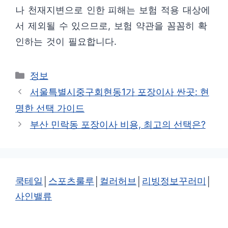
나 천재지변으로 인한 피해는 보험 적용 대상에
서 제외될 수 있으므로, 보험 약관을 꼼꼼히 확
인하는 것이 필요합니다.
카
정보
테
서울특별시중구회현동1가 포장이사 싼곳: 현
고
명한 선택 가이드
리
부산 민락동 포장이사 비용, 최고의 선택은?
쿡테일
│
스포츠룰루
│
컬러허브
│
리빙정보꾸러미
│
사인밸류