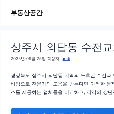
컨
부동산공간
텐
츠
로
건
상주시 외답동 수전교
너
뛰
2025년 09월 25일
작성자:
godi
기
경상북도 상주시 외답동 지역의 노후된 수전과 
바탕으로 전문가의 도움을 받는다면 이러한 문제
스를 제공하는 업체들을 비교하고, 각각의 장단