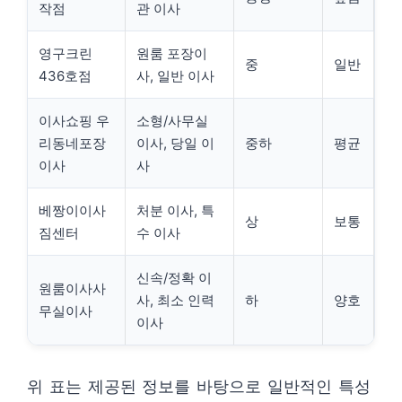
작점
관 이사
영구크린
원룸 포장이
중
일반
436호점
사, 일반 이사
이사쇼핑 우
소형/사무실
리동네포장
이사, 당일 이
중하
평균
이사
사
베짱이이사
처분 이사, 특
상
보통
짐센터
수 이사
신속/정확 이
원룸이사사
사, 최소 인력
하
양호
무실이사
이사
위 표는 제공된 정보를 바탕으로 일반적인 특성