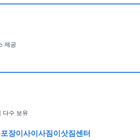
스 제공
 다수 보유
문포장이사이사짐이삿짐센터