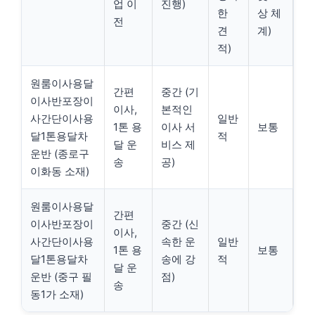
업 이
진행)
한
상 체
전
견
계)
적)
원룸이사용달
간편
중간 (기
이사반포장이
이사,
본적인
사간단이사용
일반
1톤 용
이사 서
보통
달1톤용달차
적
달 운
비스 제
운반 (종로구
송
공)
이화동 소재)
원룸이사용달
간편
이사반포장이
중간 (신
이사,
사간단이사용
속한 운
일반
1톤 용
보통
달1톤용달차
송에 강
적
달 운
운반 (중구 필
점)
송
동1가 소재)