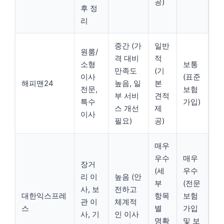
공)
후 정
리
중간 (가
일반
원룸/
격 대비
적
소형
보통
만족도
(기
이사
(표준
해피맨24
높음, 일
본
전문,
보험
부 서비
견적
특수
가입)
스 개선
제
이사
필요)
공)
매우
우수
매우
장거
(세
우수
리 이
높음 (안
부
(전문
사, 보
전하고
대한익스프레
항목
보험
관 이
체계적
스
별
가입
사, 기
인 이사
명확
및 보