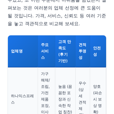
펴보는 것은 여러분의 업체 선정에 큰 도움이
될 것입니다. 가격, 서비스, 신뢰도 등 여러 기준
을 놓고 객관적으로 비교해 보세요.
고객 만
주요
견적
족도
안전
업체명
서비
투명
(후기
성
스
성
기반)
가구
해체/
우수
조립,
높음 (꼼
양호
(상
가전
꼼한 포
(파손
하나익스프레
세
제품
장과 신
시 보
스
견적
포장,
속한 작
상 명
제
이사
업 칭찬)
확)