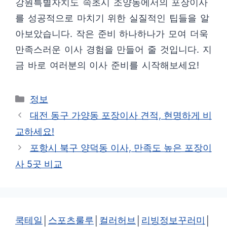
강원특별자치도 속초시 조양동에서의 포장이사
를 성공적으로 마치기 위한 실질적인 팁들을 알
아보았습니다. 작은 준비 하나하나가 모여 더욱
만족스러운 이사 경험을 만들어 줄 것입니다. 지
금 바로 여러분의 이사 준비를 시작해보세요!
카
정보
테
대전 동구 가양동 포장이사 견적, 현명하게 비
고
교하세요!
리
포항시 북구 양덕동 이사, 만족도 높은 포장이
사 5곳 비교
쿡테일
│
스포츠룰루
│
컬러허브
│
리빙정보꾸러미
│