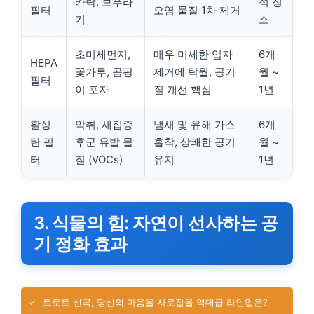
카락, 보푸라
적 청
필터
오염 물질 1차 제거
기
소
초미세먼지,
매우 미세한 입자
6개
HEPA
꽃가루, 곰팡
제거에 탁월, 공기
월 ~
필터
이 포자
질 개선 핵심
1년
활성
악취, 새집증
냄새 및 유해 가스
6개
탄 필
후군 유발 물
흡착, 상쾌한 공기
월 ~
터
질 (VOCs)
유지
1년
3. 식물의 힘: 자연이 선사하는 공
기 정화 효과
✓
트로트 신곡, 당신의 마음을 사로잡을 역대급 라인업은?