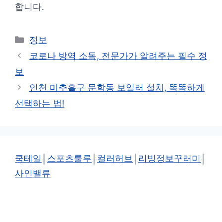
합니다.
카
정보
테
코로나 방역 소독, 전문가가 알려주는 필수 정
고
보
리
인천 미추홀구 문학동 보일러 설치, 똑똑하게
선택하는 법!
쿡테일
│
스포츠룰루
│
컬러허브
│
리빙정보꾸러미
│
사인밸류