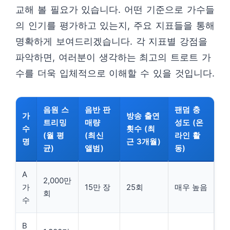
교해 볼 필요가 있습니다. 어떤 기준으로 가수들
의 인기를 평가하고 있는지, 주요 지표들을 통해
명확하게 보여드리겠습니다. 각 지표별 강점을
파악하면, 여러분이 생각하는 최고의 트로트 가
수를 더욱 입체적으로 이해할 수 있을 것입니다.
음원 스
음반 판
팬덤 충
가
방송 출연
트리밍
매량
성도 (온
수
횟수 (최
(월 평
(최신
라인 활
명
근 3개월)
균)
앨범)
동)
A
2,000만
가
15만 장
25회
매우 높음
회
수
B