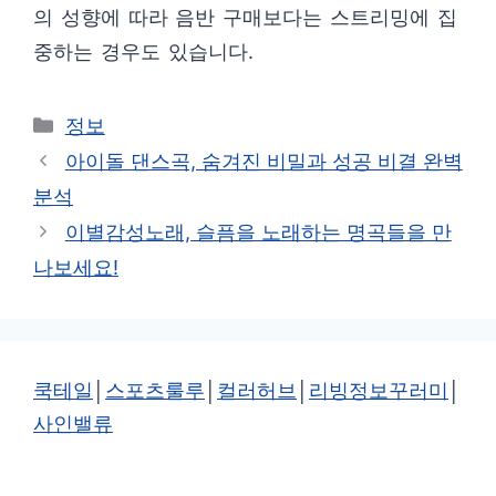
의 성향에 따라 음반 구매보다는 스트리밍에 집
중하는 경우도 있습니다.
카
정보
테
아이돌 댄스곡, 숨겨진 비밀과 성공 비결 완벽
고
분석
리
이별감성노래, 슬픔을 노래하는 명곡들을 만
나보세요!
쿡테일
│
스포츠룰루
│
컬러허브
│
리빙정보꾸러미
│
사인밸류