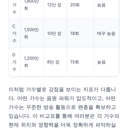
1,800만
가
12만 장
20회
높음
회
수
C
1,500만
가
10만 장
18회
매우 높음
회
수
D
1,200만
가
8만 장
15회
높음
회
수
이처럼 가수별로 강점을 보이는 지표가 다릅니
다. 어떤 가수는 음원 파워가 압도적이고, 어떤
가수는 꾸준한 방송 활동으로 팬층을 확보하고
있습니다. 이 비교표를 통해 여러분은 각 가수의
현재 위치와 영향력을 더욱 정확하게 파악하실