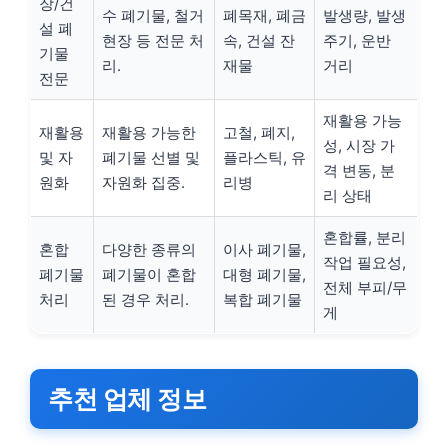
장/건
수 폐기물, 철거
폐목재, 폐금
발생량, 발생
설 폐
현장 등 전문 처
속, 건설 잔
주기, 운반
기물
리.
재물
거리
전문
재활용 가능
재활용
재활용 가능한
고철, 폐지,
성, 시장 가
및 자
폐기물 선별 및
플라스틱, 유
격 변동, 분
원화
자원화 집중.
리병
리 상태
혼합률, 분리
혼합
다양한 종류의
이사 폐기물,
작업 필요성,
폐기물
폐기물이 혼합
대형 폐기물,
전체 부피/무
처리
된 경우 처리.
복합 폐기물
게
추천 업체 정보