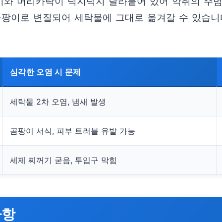
기와 머리카락이 덕지덕지 달라붙어 있어 악취의 주범
곰팡이로 변질되어 세탁물에 그대로 옮겨갈 수 있습니
심각한 오염 시 문제
세탁물 2차 오염, 냄새 발생
곰팡이 서식, 피부 트러블 유발 가능
세제 찌꺼기 굳음, 투입구 막힘
사항