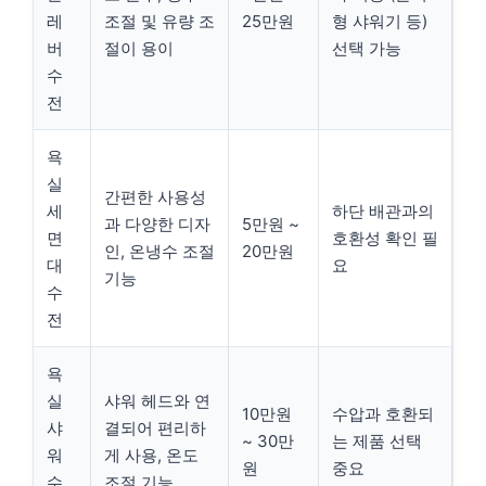
레
조절 및 유량 조
25만원
형 샤워기 등)
버
절이 용이
선택 가능
수
전
욕
실
간편한 사용성
세
하단 배관과의
과 다양한 디자
5만원 ~
면
호환성 확인 필
인, 온냉수 조절
20만원
대
요
기능
수
전
욕
실
샤워 헤드와 연
10만원
수압과 호환되
샤
결되어 편리하
~ 30만
는 제품 선택
워
게 사용, 온도
원
중요
수
조절 기능