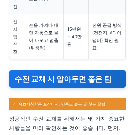
전
센
손을 가져다 대
전원 공급 방식
서
15만원
면 자동으로 물
(건전지, AC 어
형
~ 40만
이 나오고 멈춤
댑터) 확인 필
수
원
(위생적)
요
전
수전 교체 시 알아두면 좋은 팁
✓
속초시청학동 포장이사, 만족도 높은 곳 찾는 꿀팁
성공적인 수전 교체를 위해서는 몇 가지 중요한
사항들을 미리 확인하는 것이 좋습니다. 먼저,