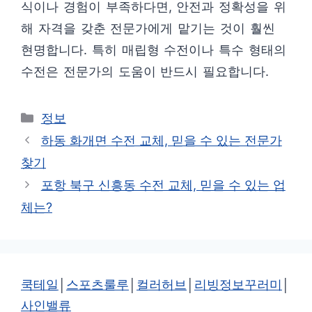
식이나 경험이 부족하다면, 안전과 정확성을 위
해 자격을 갖춘 전문가에게 맡기는 것이 훨씬
현명합니다. 특히 매립형 수전이나 특수 형태의
수전은 전문가의 도움이 반드시 필요합니다.
카
정보
테
하동 화개면 수전 교체, 믿을 수 있는 전문가
고
찾기
리
포항 북구 신흥동 수전 교체, 믿을 수 있는 업
체는?
쿡테일
│
스포츠룰루
│
컬러허브
│
리빙정보꾸러미
│
사인밸류