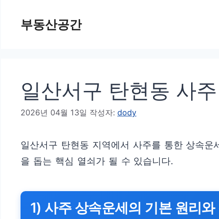
컨
부동산공간
텐
츠
로
건
일산서구 탄현동 사주
너
뛰
2026년 04월 13일
작성자:
dody
기
일산서구 탄현동 지역에서 사주를 통한 상속운세
을 돕는 핵심 열쇠가 될 수 있습니다.
1) 사주 상속운세의 기본 원리와