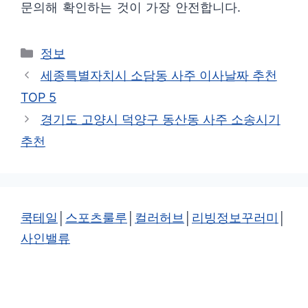
문의해 확인하는 것이 가장 안전합니다.
카
정보
테
세종특별자치시 소담동 사주 이사날짜 추천
고
TOP 5
리
경기도 고양시 덕양구 동산동 사주 소송시기
추천
쿡테일
│
스포츠룰루
│
컬러허브
│
리빙정보꾸러미
│
사인밸류