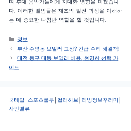
며 후대 음악가들에게 지대한 영향을 미쳤습니
다. 이러한 앨범들은 재즈의 발전 과정을 이해하
는 데 중요한 나침반 역할을 할 것입니다.
카
정보
테
부산 수영동 보일러 고장? 긴급 수리 해결책!
고
대전 동구 대동 보일러 비용, 현명한 선택 가
리
이드
쿡테일
│
스포츠룰루
│
컬러허브
│
리빙정보꾸러미
│
사인밸류