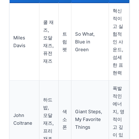
혁신
적이
쿨 재
고 실
즈,
트
So What,
험적
Miles
모달
럼
Blue in
인 사
Davis
재즈,
펫
Green
운드,
퓨전
섬세
재즈
한 표
현력
폭발
적인
하드
에너
밥,
색
Giant Steps,
지, 영
John
모달
소
My Favorite
적이
Coltrane
재즈,
폰
Things
고 깊
프리
이 있
재즈