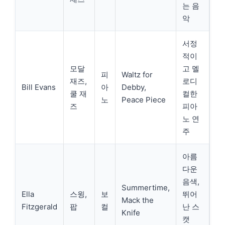
는 음
악
서정
적이
모달
고 멜
피
Waltz for
재즈,
로디
Bill Evans
아
Debby,
쿨 재
컬한
노
Peace Piece
즈
피아
노 연
주
아름
다운
음색,
Summertime,
Ella
스윙,
보
뛰어
Mack the
Fitzgerald
팝
컬
난 스
Knife
캣