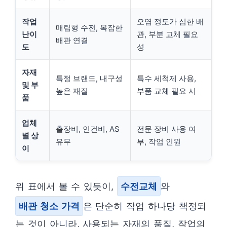
작업
오염 정도가 심한 배
매립형 수전, 복잡한
난이
관, 부분 교체 필요
배관 연결
도
성
자재
특정 브랜드, 내구성
특수 세척제 사용,
및 부
높은 재질
부품 교체 필요 시
품
업체
출장비, 인건비, AS
전문 장비 사용 여
별 상
유무
부, 작업 인원
이
위 표에서 볼 수 있듯이,
수전교체
와
배관 청소 가격
은 단순히 작업 하나당 책정되
는 것이 아니라, 사용되는 자재의 품질, 작업의