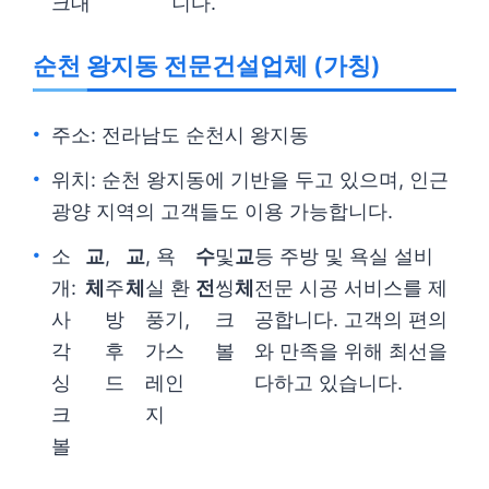
크대
니다.
순천 왕지동 전문건설업체 (가칭)
주소: 전라남도 순천시 왕지동
위치: 순천 왕지동에 기반을 두고 있으며, 인근
광양 지역의 고객들도 이용 가능합니다.
소
교
,
교
, 욕
수
및
교
등 주방 및 욕실 설비
개:
체
주
체
실 환
전
씽
체
전문 시공 서비스를 제
사
방
풍기,
크
공합니다. 고객의 편의
각
후
가스
볼
와 만족을 위해 최선을
싱
드
레인
다하고 있습니다.
크
지
볼