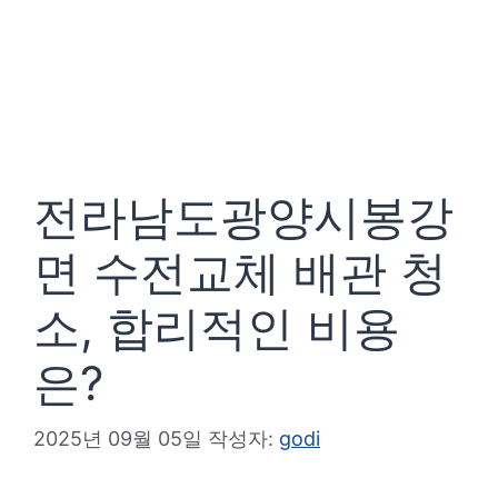
전라남도광양시봉강
면 수전교체 배관 청
소, 합리적인 비용
은?
2025년 09월 05일
작성자:
godi