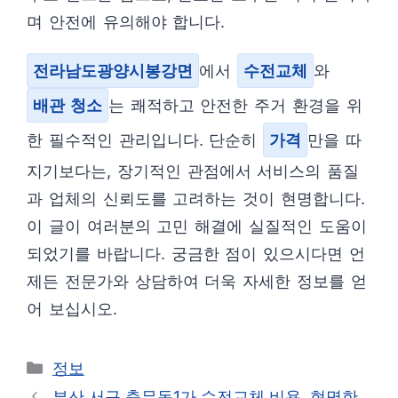
며 안전에 유의해야 합니다.
전라남도광양시봉강면
에서
수전교체
와
배관 청소
는 쾌적하고 안전한 주거 환경을 위
한 필수적인 관리입니다. 단순히
가격
만을 따
지기보다는, 장기적인 관점에서 서비스의 품질
과 업체의 신뢰도를 고려하는 것이 현명합니다.
이 글이 여러분의 고민 해결에 실질적인 도움이
되었기를 바랍니다. 궁금한 점이 있으시다면 언
제든 전문가와 상담하여 더욱 자세한 정보를 얻
어 보십시오.
카
정보
테
부산 서구 충무동1가 수전교체 비용, 현명한