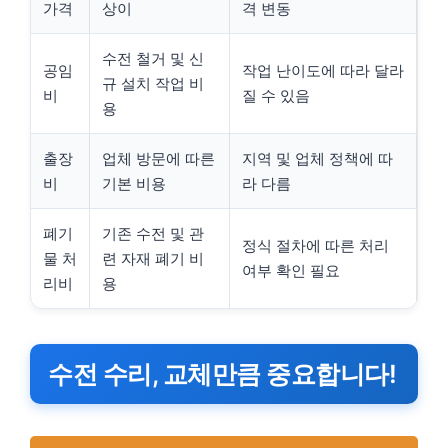
가격
상이
격 변동
수전 철거 및 신
공임
작업 난이도에 따라 달라
규 설치 작업 비
비
질 수 있음
용
출장
업체 방문에 따른
지역 및 업체 정책에 따
비
기본 비용
라 다름
폐기
기존 수전 및 관
정식 절차에 따른 처리
물 처
련 자재 폐기 비
여부 확인 필요
리비
용
수전 수리, 교체만큼 중요합니다!