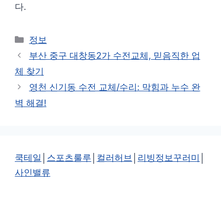
다.
카
정보
테
부산 중구 대창동2가 수전교체, 믿음직한 업
고
체 찾기
리
영천 신기동 수전 교체/수리: 막힘과 누수 완
벽 해결!
쿡테일
│
스포츠룰루
│
컬러허브
│
리빙정보꾸러미
│
사인밸류