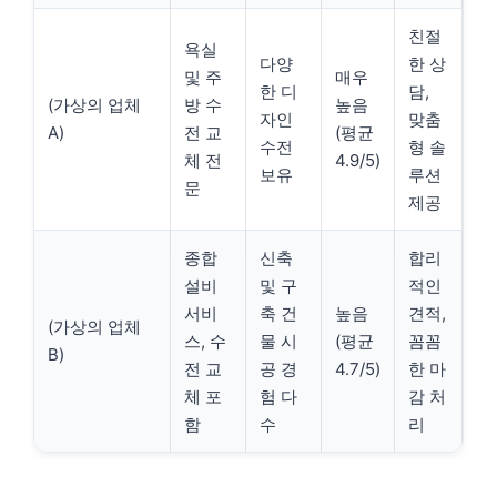
친절
욕실
다양
한 상
및 주
매우
한 디
담,
(가상의 업체
방 수
높음
자인
맞춤
A)
전 교
(평균
수전
형 솔
체 전
4.9/5)
보유
루션
문
제공
종합
신축
합리
설비
및 구
적인
서비
축 건
높음
견적,
(가상의 업체
스, 수
물 시
(평균
꼼꼼
B)
전 교
공 경
4.7/5)
한 마
체 포
험 다
감 처
함
수
리