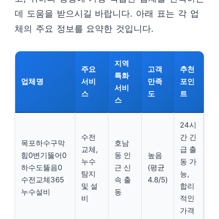
데 도움을 받으시길 바랍니다. 아래 표는 각 업
체의 주요 정보를 요약한 것입니다.
지역
주요
고객
추천
특화
업체명
서비
만족
포인
서비
스
도
트
스
24시
수전
간 긴
목포하수구막
호남
교체,
급 출
힘0변기뚫어0
동 인
높음
누수
동 가
하수도뚫음0
근 신
(평균
탐지
능,
수전교체365
속 출
4.8/5)
및 설
합리
누수설비
동
비
적인
가격