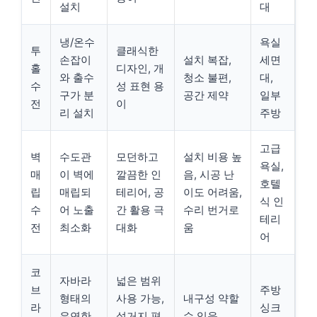
설치
대
냉/온수
욕실
투
클래식한
손잡이
설치 복잡,
세면
홀
디자인, 개
와 출수
청소 불편,
대,
수
성 표현 용
구가 분
공간 제약
일부
전
이
리 설치
주방
고급
벽
수도관
모던하고
설치 비용 높
욕실,
매
이 벽에
깔끔한 인
음, 시공 난
호텔
립
매립되
테리어, 공
이도 어려움,
식 인
수
어 노출
간 활용 극
수리 번거로
테리
전
최소화
대화
움
어
코
자바라
넓은 범위
브
주방
형태의
사용 가능,
내구성 약할
라
싱크
유연한
설거지 편
수 있음