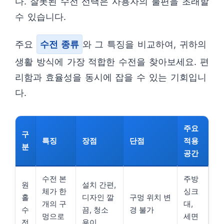
다. 잘못된 수전 선택은 사용자의 불편을 초래할
수 있습니다.
주요
수전 종류
와 그 특징을 비교하여, 귀하의
생활 방식에 가장 적합한 수전을 찾아보세요. 편
리함과 효율성을 동시에 잡을 수 있는 기회입니
다.
주요
구
특징
장점
단점
적용
분
공간
수전 본
주방
원
설치 간편,
체가 한
싱크
홀
디자인 깔
구멍 위치 변
개의 구
대,
수
끔, 청소
경 불가
멍으로
세면
전
용이