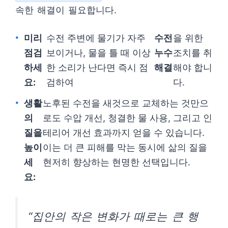
속한 해결이 필요합니다.
미리
수전 주변에 물기가 자주
수전
을 위한
점검
보이거나, 물을 틀 때 이상
누수
조치를 취
하세
한 소리가 난다면 즉시 점
해결
해야 합니
요:
검하여
다.
생활
노후된 수전을 새것으로 교체하는 것만으
의
로도 수압 개선, 청결한 물 사용, 그리고 인
질을
테리어 개선 효과까지 얻을 수 있습니다.
높이
이는 더 큰 피해를 막는 동시에 삶의 질을
세
현저히 향상하는 현명한 선택입니다.
요:
“집안의 작은 변화가 때로는 큰 행