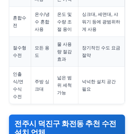
온수/냉
온도 및
싱크대, 세면대, 샤
혼합수
수 혼합
수량 조
워기 등에 광범위하
전
사용
절 용이
게 사용
물 사용
절수형
모든 용
장기적인 수도 요금
량 절감
수전
도
절약
효과
인출
넓은 범
식/연
주방 싱
넉넉한 설치 공간
위 세척
수식
크대
필요
가능
수전
전주시 덕진구 화전동 추천 수전
설치 업체