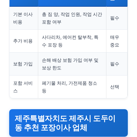
기본 이사
총 짐 양, 작업 인원, 작업 시간
필수
비용
포함 여부
사다리차, 에어컨 탈부착, 특
매우
추가 비용
수 포장 등
중요
손해 배상 보험 가입 여부 및
보험 가입
필수
보상 한도
포함 서비
폐기물 처리, 가전제품 청소
선택
스
등
제주특별자치도 제주시 도두이
동 추천 포장이사 업체