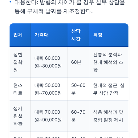
대응한다: 방향의 차이가 클 경우 실무 상담을
통해 구체적 날짜를 재조정한다.
상담
업체
가격대
특징
시간
정현
전통적 분석과
대략 60,000
철학
60분
현대 해석의 조
원~80,000원
원
합
현스
대략 50,000
50~60
현대적 접근, 실
타로
원~70,000원
분
무 상담 강점
생기
대략 70,000
60~70
심층 해석과 맞
원철
원~90,000원
분
춤형 일정 제시
학관