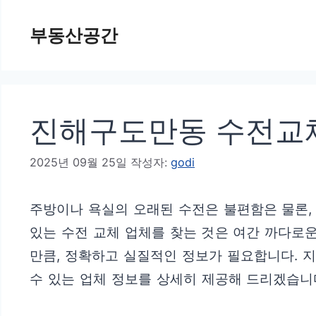
컨
부동산공간
텐
츠
로
건
진해구도만동 수전교체
너
뛰
2025년 09월 25일
작성자:
godi
기
주방이나 욕실의 오래된 수전은 불편함은 물론,
있는 수전 교체 업체를 찾는 것은 여간 까다로운
만큼, 정확하고 실질적인 정보가 필요합니다. 
수 있는 업체 정보를 상세히 제공해 드리겠습니