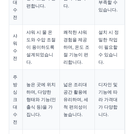
대
부족할 수
편합니다.
다.
수
있습니다.
전
샤워 시 물 온
쾌적한 샤워
설치 시 정
샤
도와 수압 조절
경험을 제공
밀한 작업
워
이 용이하도록
하며, 온도 조
이 필요할
수
설계되었습니
절 기능이 편
수 있습니
전
다.
리합니다.
다.
주
방
높은 곳에 위치
넓은 조리대
디자인 및
싱
하며, 다양한
공간 활용에
기능에 따
크
형태와 기능(인
유리하며, 세
라 가격대
대
출식 등)을 가
척 편의성이
가 다양합
수
집니다.
높습니다.
니다.
전