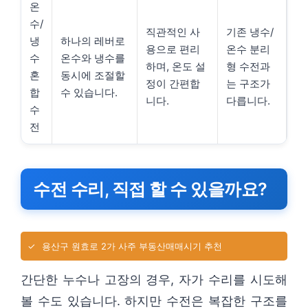
온
수/
직관적인 사
기존 냉수/
냉
하나의 레버로
용으로 편리
온수 분리
수
온수와 냉수를
하며, 온도 설
형 수전과
혼
동시에 조절할
정이 간편합
는 구조가
합
수 있습니다.
니다.
다릅니다.
수
전
수전 수리, 직접 할 수 있을까요?
✓
용산구 원효로 2가 사주 부동산매매시기 추천
간단한 누수나 고장의 경우, 자가 수리를 시도해
볼 수도 있습니다. 하지만 수전은 복잡한 구조를