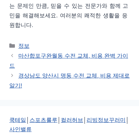
는 문제인 만큼, 믿을 수 있는 전문가와 함께 고
민을 해결해보세요. 여러분의 쾌적한 생활을 응
원합니다.
카
정보
테
마산합포구완월동 수전 교체, 비용 완벽 가이
고
드
리
경상남도 양산시 명동 수전 교체, 비용 제대로
알기!
쿡테일
│
스포츠룰루
│
컬러허브
│
리빙정보꾸러미
│
사인밸류