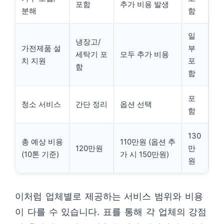
포함
추가 비용 발생
분해
함
일
냉장고/
가전제품 설
부
세탁기 포
모두 추가 비용
치 지원
포
함
함
포
청소 서비스
간단 정리
옵션 선택
함
130
총 예상 비용
110만원 (옵션 추
120만원
만
(10톤 기준)
가 시 150만원)
원
이처럼 업체별로 제공하는 서비스 범위와 비용
이 다를 수 있습니다. 표를 통해 각 업체의 강점